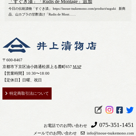
「すぐき漬」「Rudis de Montage」追加
今日の伝統漬物「すぐき漬」 https://inoue-tsukemono.com/product/suguki 新商
品、山カブラの甘酢漬け「Rudis de Mont……
〒600-8467
京都市下京区油小路通松原上る麓町657
MAP
【営業時間】10:30〜18:00
【定休日】日曜、祝日
特定商取引法について
075-351-1451
お電話でのお問い合わせ
メールでのお問い合わせ
info@inoue-tsukemono.com