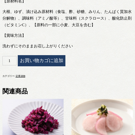
【原材料名】
大根、ゆず、漬け込み原材料（食塩、酢、砂糖、みりん、たんぱく質加水
分解物）、調味料（アミノ酸等）、甘味料（スクラロース）、酸化防止剤
（ビタミンC）、【原料の一部に小麦、大豆を含む】
【賞味方法】
洗わずにそのままお召し上がりください
ゆ
お買い物カゴに追加
ず
大
カテゴリー:
定番漬物
根
個
関連商品