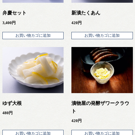
弁慶セット
新漬たくあん
3,400
円
420
円
お買い物カゴに追加
お買い物カゴに追加
ゆず大根
漬物屋の発酵ザワークラウ
ト
480
円
420
円
お買い物カゴに追加
お買い物カゴに追加