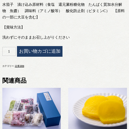
水茄子 漬け込み原材料（食塩 還元澱粉糖化物 たんぱく質加水分解
物 魚醬） 調味料（アミノ酸等） 酸化防止剤（ビタミンC） 【原料
の一部に大豆を含む】
【賞味方法】
洗わずにそのままお召し上がりください
水
お買い物カゴに追加
茄
子
カテゴリー:
定番漬物
漬
個
関連商品